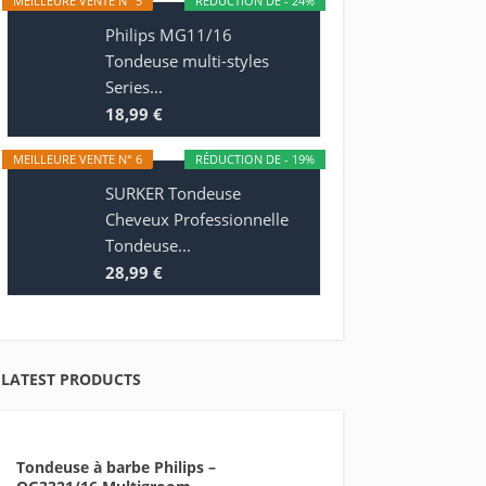
MEILLEURE VENTE N° 5
RÉDUCTION DE - 24%
Philips MG11/16
Tondeuse multi-styles
Series...
18,99 €
MEILLEURE VENTE N° 6
RÉDUCTION DE - 19%
SURKER Tondeuse
Cheveux Professionnelle
Tondeuse...
28,99 €
LATEST PRODUCTS
Tondeuse à barbe Philips –