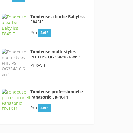
Tondeuse à barbe Babyliss
E845IE
Prix
AVIS
Tondeuse multi-styles
PHILIPS QG334/16 6 en 1
PrixAvis
Tondeuse professionnelle
Panasonic ER-1611
Prix
AVIS