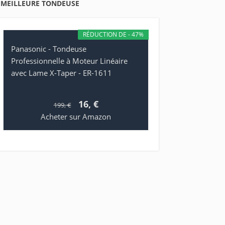
MEILLEURE TONDEUSE
RÉDUCTION DE - 47%
Panasonic - Tondeuse
Professionnelle à Moteur Linéaire
avec Lame X-Taper - ER-1611
16, €
199, €
Acheter sur Amazon