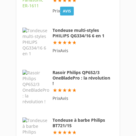
97.6
Prix
AVIS
Tondeuse multi-styles
PHILIPS QG334/16 6 en 1
95
PrixAvis
Rasoir Philips QP652/3
OneBladePro : la révolution
!
94.6
PrixAvis
Tondeuse à barbe Philips
BT721/15
94.6