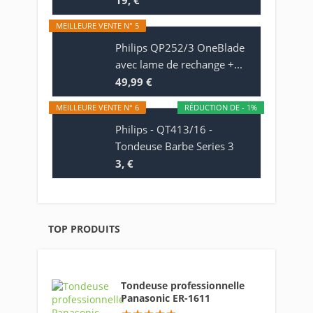
19, €
MEILLEURE VENTE N° 5
Philips QP252/3 OneBlade
avec lame de rechange +...
49,99 €
MEILLEURE VENTE N° 6
RÉDUCTION DE - 1%
Philips - QT413/16 -
Tondeuse Barbe Series 3
3, €
TOP PRODUITS
Tondeuse professionnelle
Panasonic ER-1611