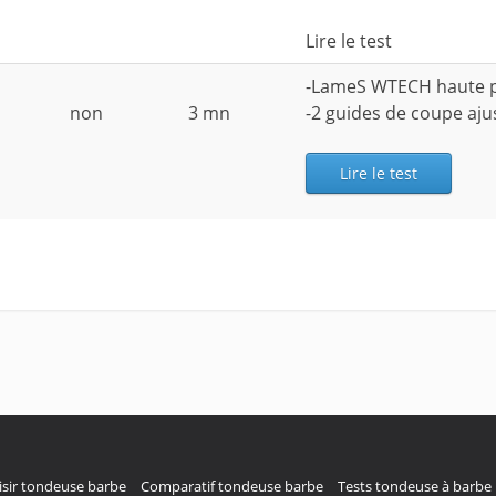
Lire le test
-LameS WTECH haute 
non
3 mn
-2 guides de coupe aju
Lire le test
sir tondeuse barbe
Comparatif tondeuse barbe
Tests tondeuse à barbe