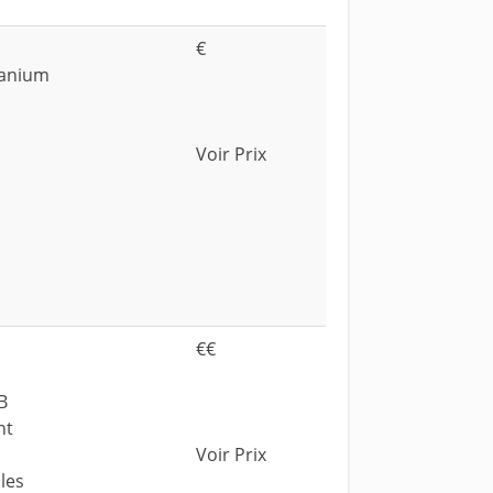
€
tanium
Voir Prix
€€
B
nt
Voir Prix
les