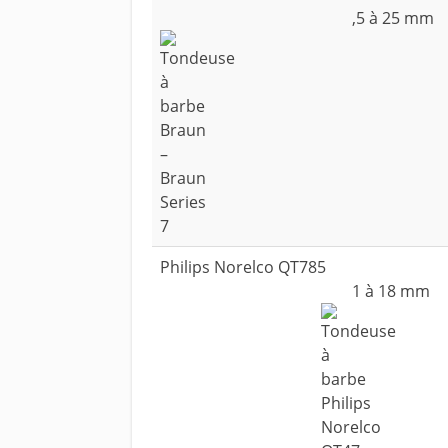
,5 à 25 mm
Philips Norelco QT785
1 à 18 mm