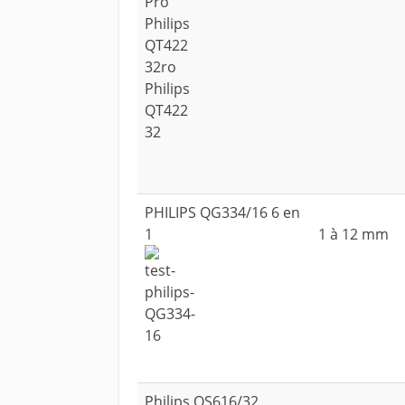
PHILIPS QG334/16 6 en
1
1 à 12 mm
Philips QS616/32