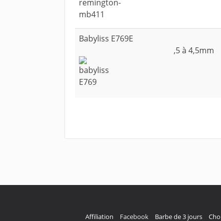
Babyliss E769E
,5 à 4,5mm
Affiliation
Facebook
Barbe de 3 jours
Choi