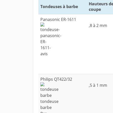
Hauteurs d
Tondeuses à barbe
coupe
Panasonic ER-1611
,8 à 2 mm
Philips QT422/32
,5 à 1 mm