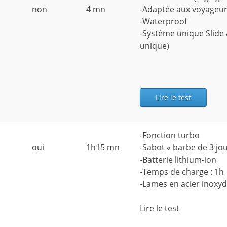
non
4 mn
-Adaptée aux voyageu
-Waterproof
-Système unique Slide 
unique)
Lire le test
-Fonction turbo
oui
1h15 mn
-Sabot « barbe de 3 jou
-Batterie lithium-ion
-Temps de charge : 1h
-Lames en acier inoxy
Lire le test