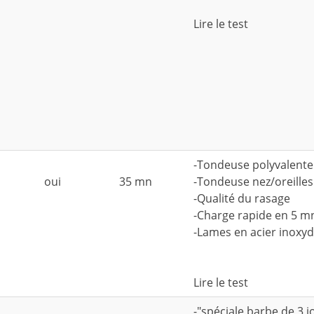
Lire le test
-Tondeuse polyvalente
oui
35 mn
-Tondeuse nez/oreilles
-Qualité du rasage
-Charge rapide en 5 m
-Lames en acier inoxy
Lire le test
-"spéciale barbe de 3 j