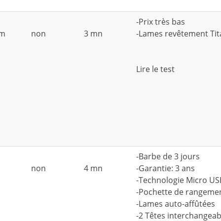
-Prix très bas
mm
non
3 mn
-Lames revêtement Ti
Lire le test
-Barbe de 3 jours
non
4 mn
-Garantie: 3 ans
-Technologie Micro US
-Pochette de rangeme
-Lames auto-affûtées
-2 Têtes interchangeab