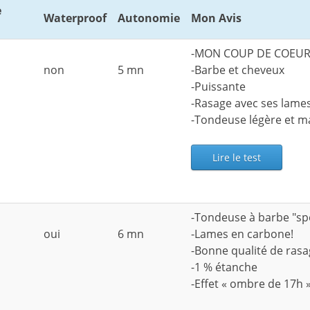
e
Waterproof
Autonomie
Mon Avis
-MON COUP DE COEUR 
non
5 mn
-Barbe et cheveux
-Puissante
-Rasage avec ses lame
-Tondeuse légère et m
Lire le test
-Tondeuse à barbe "spé
oui
6 mn
-Lames en carbone!
-Bonne qualité de ras
-1 % étanche
-Effet « ombre de 17h 