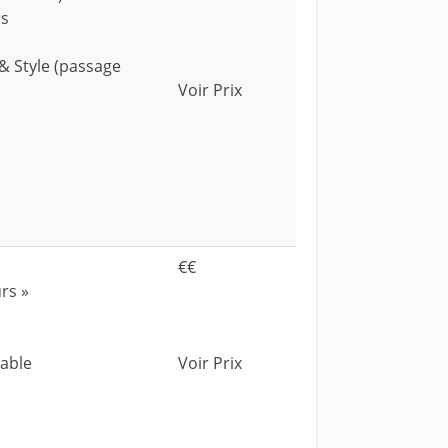
rs
& Style (passage
Voir Prix
€€
rs »
dable
Voir Prix