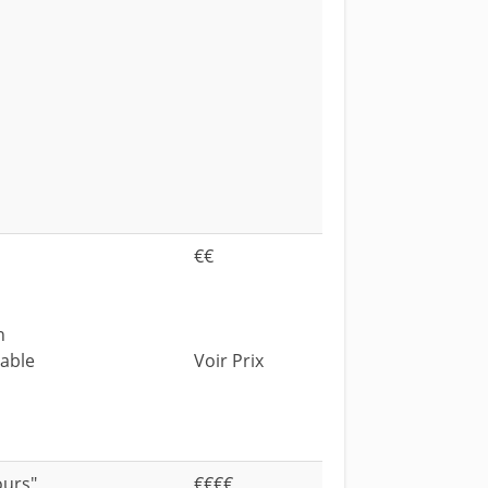
€€
n
dable
Voir Prix
ours"
€€€€