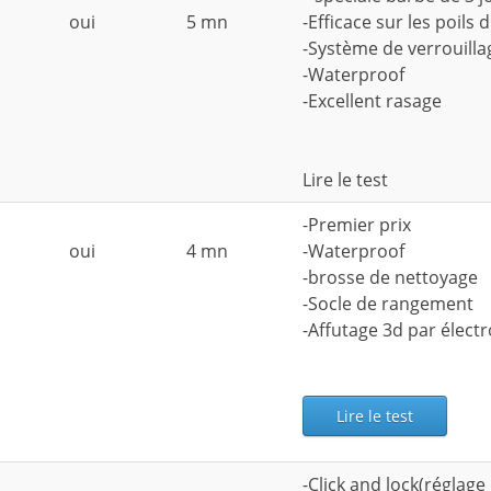
oui
5 mn
-Efficace sur les poils 
-Système de verrouill
-Waterproof
-Excellent rasage
Lire le test
-Premier prix
oui
4 mn
-Waterproof
-brosse de nettoyage
-Socle de rangement
-Affutage 3d par élect
Lire le test
-Click and lock(réglage