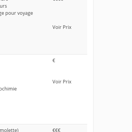
durs
age pour voyage
Voir Prix
€
Voir Prix
rochimie
 molette)
€€€