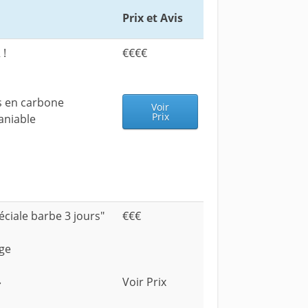
Prix et Avis
!
€€€€
s en carbone
Voir
Prix
aniable
ciale barbe 3 jours"
€€€
age
»
Voir Prix