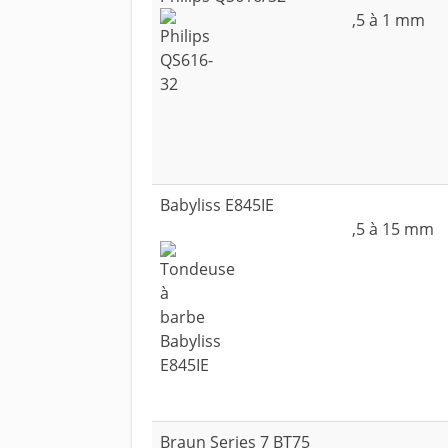
,5 à 1 mm
Babyliss E845IE
,5 à 15 mm
Braun Series 7 BT75