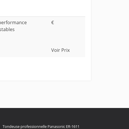
performance
€
stables
Voir Prix
Tondeuse professionnelle Panasonic ER-1611