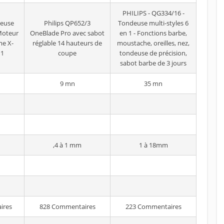
PHILIPS - QG334/16 -
deuse
Philips QP652/3
Tondeuse multi-styles 6
Moteur
OneBlade Pro avec sabot
en 1 - Fonctions barbe,
me X-
réglable 14 hauteurs de
moustache, oreilles, nez,
11
coupe
tondeuse de précision,
sabot barbe de 3 jours
9 mn
35 mn
,4 à 1 mm
1 à 18mm
ires
828 Commentaires
223 Commentaires