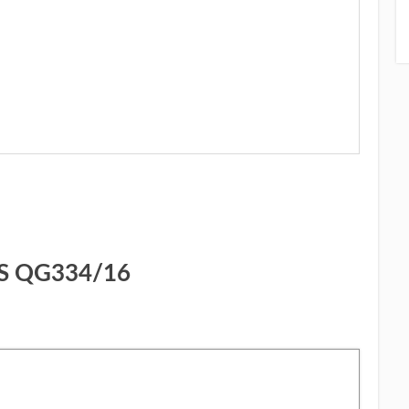
 le prix sur Amazon
PS QG334/16