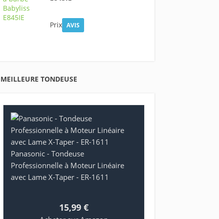
Prix
AVIS
MEILLEURE TONDEUSE
Panasonic - Tondeuse
Professionnelle à Moteur Linéaire
avec Lame X-Taper - ER-1611
15,99 €