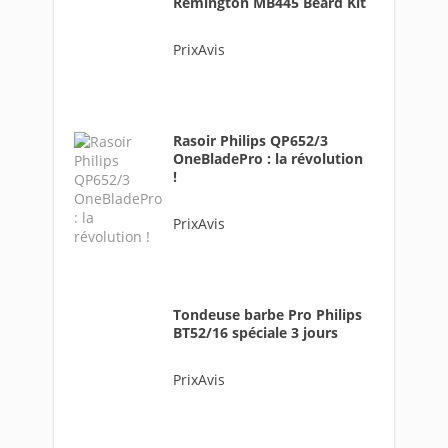
Remington MB445 Beard Kit
PrixAvis
Rasoir Philips QP652/3
OneBladePro : la révolution
!
PrixAvis
Tondeuse barbe Pro Philips
BT52/16 spéciale 3 jours
PrixAvis