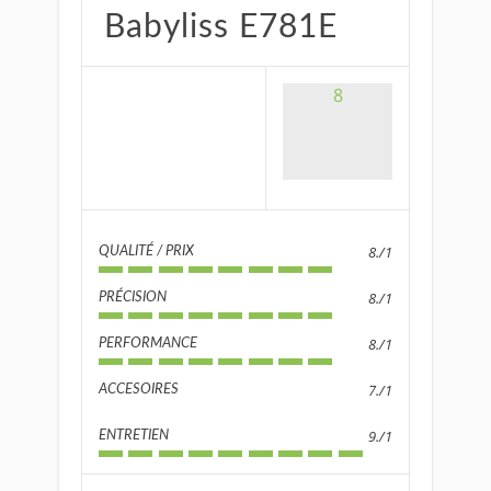
Babyliss E781E
8
8./1
QUALITÉ / PRIX
8./1
PRÉCISION
8./1
PERFORMANCE
7./1
ACCESOIRES
9./1
ENTRETIEN