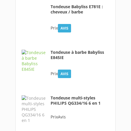
Tondeuse Babyliss E781E :
cheveux / barbe
Prix
AVIS
Tondeuse à barbe Babyliss
E845IE
Prix
AVIS
Tondeuse multi-styles
PHILIPS QG334/16 6 en 1
PrixAvis