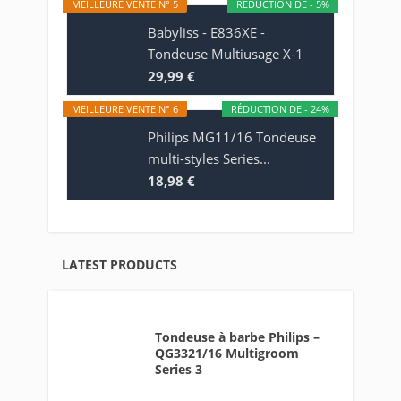
MEILLEURE VENTE N° 5
RÉDUCTION DE - 5%
Babyliss - E836XE -
Tondeuse Multiusage X-1
29,99 €
MEILLEURE VENTE N° 6
RÉDUCTION DE - 24%
Philips MG11/16 Tondeuse
multi-styles Series...
18,98 €
LATEST PRODUCTS
Tondeuse à barbe Philips –
QG3321/16 Multigroom
Series 3